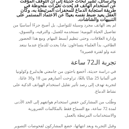
والرسائل، تشير أبحاث حديثة إلى أن التوقف المؤقت
عن استخدام الهاتف قد يُحدث تغيّرات ملحوظة في
طريقة استجابة الدماغ للمحفزات المرتبطة به، وكأن
العقل يعيد ضبط نفسه بعيدًا عن الاعتماد المستمر على
التنبيهات والشاشات.
لم يعد الهاتف مجرد وسيلة للتواصل، بل أصبح جزءًا أساسيًا من
تفاصيل الحياة اليومية؛ نستخدمه للعمل، والترفيه، والتسوق،
وإدارة العلاقات، وحتى تنظيم أبسط المهام. ومع هذا الحضور
الطاغي، بدأ العلماء يتساءلون: ماذا يحدث للدماغ عندما نبتعد
عنه ولو لفترة قصيرة؟
تجربة الـ72 ساعة
في دراسة حديثة، أخضع باحثون من جامعتي هايدلبرغ وكولونيا
في ألمانيا 25 شابًا بالغًا، تراوحت أعمارهم بين 18 و30 عامًا،
لتجربة تهدف إلى رصد تأثير تقليل استخدام الهواتف الذكية على
نشاط الدماغ.
وطُلب من المشاركين خفض استخدام هواتفهم إلى الحد الأدنى
لمدة 72 ساعة، مع السماح فقط بالمكالمات الضرورية
والاستخدامات المرتبطة بالعمل.
وقبل التجربة وبعد انتهائها، خضع المشاركون لفحوصات التصوير