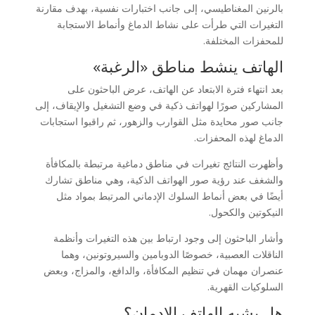
بالرنين المغناطيسي، إلى جانب اختبارات نفسية، بهدف مقارنة
التغيرات التي طرأت على نشاط الدماغ وأنماط الاستجابة
للمحفزات المختلفة.
الهاتف ينشط مناطق «الرغبة»
بعد انتهاء فترة الابتعاد عن الهاتف، عرض الباحثون على
المشاركين صورًا لهواتف ذكية في وضع التشغيل والإيقاف، إلى
جانب صور محايدة مثل القوارب والزهور، ثم راقبوا استجابات
الدماغ لهذه المحفزات.
وأظهرت النتائج تغيرات في مناطق دماغية مرتبطة بالمكافأة
والشغف عند رؤية صور الهواتف الذكية، وهي مناطق تشارك
أيضًا في بعض أنماط السلوك الإدماني المرتبط بمواد مثل
النيكوتين والكحول.
وأشار الباحثون إلى وجود ارتباط بين هذه التغيرات وأنظمة
الناقلات العصبية، خصوصًا الدوبامين والسيروتونين، وهما
عنصران مهمان في تنظيم المكافأة، والدافع، والمزاج، وبعض
السلوكيات القهرية.
هل يشبه الهاتف الإدمان؟