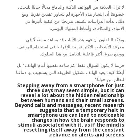
لا تزال العلاقة بين الهواتف الذكية والدماغ مجالًا حديثًا للبحث،
خصوصًا أن انتشار هذه الأجهزة لم يتجاوز عقدين تقريبًا. ومع
ذلك، بدأت الدراسات تكشف تدريجيًا عن كيفية تأثيرها في
الانتباه، والمكافأة، وأنماط السلوك اليومي.
ويؤكد الباحثون أن فهم هذه الآليات قد يساعد مستقبلًا في
معرفة الأشخاص الأكثر عرضة للإفراط في استخدام الهواتف،
ووضع طرق أكثر فاعلية للتعامل مع هذا السلوك.
فربما لا يكون السؤال فقط: كم ساعة نقضيها أمام الهاتف؟ بل
أيضًا: كيف يعيد الهاتف تشكيل الطريقة التي يستجيب بها دماغنا
للعالم من حولنا؟
Stepping away from a smartphone for just
three days may seem simple, but it can
reveal a lot about the hidden relationship
between humans and their small screens.
Beyond calls and messages, recent research
suggests that a temporary halt in
smartphone use can lead to noticeable
changes in how the brain responds to
stimuli associated with it, as if the mind is
resetting itself away from the constant
reliance on alerts and screens.