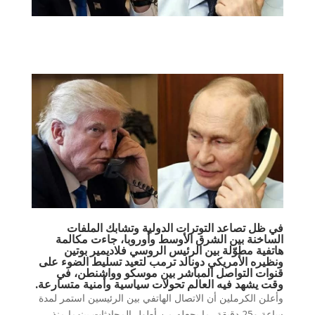
في ظل تصاعد التوترات الدولية وتشابك الملفات
الساخنة بين الشرق الأوسط وأوروبا، جاءت مكالمة
هاتفية مطوّلة بين الرئيس الروسي فلاديمير بوتين
ونظيره الأمريكي دونالد ترمب لتعيد تسليط الضوء على
قنوات التواصل المباشر بين موسكو وواشنطن، في
وقت يشهد فيه العالم تحولات سياسية وأمنية متسارعة.
وأعلن الكرملين أن الاتصال الهاتفي بين الرئيسين استمر لمدة
ساعة و25 دقيقة، ما يجعله من أطول المحادثات بينهما منذ