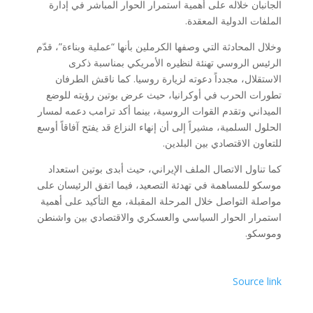
الجانبان خلاله على أهمية استمرار الحوار المباشر في إدارة
الملفات الدولية المعقدة.
وخلال المحادثة التي وصفها الكرملين بأنها “عملية وبناءة”، قدّم
الرئيس الروسي تهنئة لنظيره الأمريكي بمناسبة ذكرى
الاستقلال، مجدداً دعوته لزيارة روسيا. كما ناقش الطرفان
تطورات الحرب في أوكرانيا، حيث عرض بوتين رؤيته للوضع
الميداني وتقدم القوات الروسية، بينما أكد ترامب دعمه لمسار
الحلول السلمية، مشيراً إلى أن إنهاء النزاع قد يفتح آفاقاً أوسع
للتعاون الاقتصادي بين البلدين.
كما تناول الاتصال الملف الإيراني، حيث أبدى بوتين استعداد
موسكو للمساهمة في تهدئة التصعيد، فيما اتفق الرئيسان على
مواصلة التواصل خلال المرحلة المقبلة، مع التأكيد على أهمية
استمرار الحوار السياسي والعسكري والاقتصادي بين واشنطن
وموسكو.
Source link