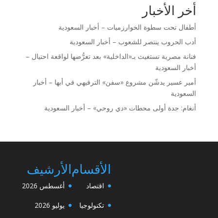
أخر الأخبار
أطفال تحت سطوة الخوارزميات – أخبار السعودية
أدب الحروب ينتصر للشعوب – أخبار السعودية
فنانة مصرية تستغيث بـ«الداخلية» بعد تعرُّضها لواقعة احتيال –
أخبار السعودية
أمير عسير يدشّن مشروع «سفن» الترفيهي في أبها – أخبار
السعودية
أنغام: جدة أولى محطات «دي روحي» – أخبار السعودية
الأقسام
الأرشيف
اقتصاد
أغسطس 2026
تكنولوجيا
يوليو 2026