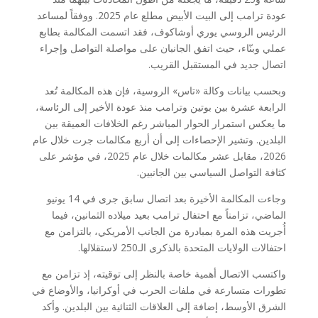
عودة ترامب إلى البيت الأبيض مطلع عام 2025. ووفقاً لمساعد
الرئيس الروسي يوري أوشاكوف، فقد اتسمت المكالمة بطابع
عملي وبنّاء، حيث اتفق الجانبان على مواصلة التواصل وإجراء
اتصال جديد في المستقبل القريب.
وبحسب بيانات وكالة «تاس» الروسية، فإن هذه المكالمة تُعد
الرابعة عشرة بين بوتين وترامب منذ عودة الأخير إلى الرئاسة،
ما يعكس استمرار الحوار المباشر رغم الخلافات العميقة بين
البلدين. وتشير الإحصاءات إلى أن أربع مكالمات جرت خلال عام
2026، مقابل عشر مكالمات خلال عام 2025، في مؤشر على
كثافة التواصل السياسي بين الجانبين.
وجاءت المكالمة الأخيرة بعد اتصال سابق جرى في 14 يونيو
الماضي، تزامناً مع احتفال ترامب بعيد ميلاده الثمانين، فيما
أُجريت هذه المرة بمبادرة من الجانب الأمريكي، بالتزامن مع
احتفالات الولايات المتحدة بالذكرى الـ250 لاستقلالها.
واكتسب الاتصال أهمية خاصة بالنظر إلى توقيته، إذ تزامن مع
تطورات متسارعة في ملفات الحرب في أوكرانيا، والأوضاع في
الشرق الأوسط، إضافة إلى العلاقات الثنائية بين البلدين. وأكد